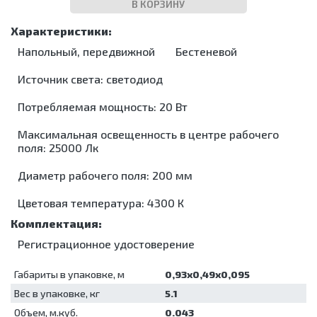
инструментов
помещений
шприцевые
В КОРЗИНУ
Мойки для
лабораторные
Холтеры и
Кипятильники
Лампы
эндоскопов
Жгуты
кардиорегистраторы
Морозильники
дезинфекционные
бактерицидные
кровоостанавливающие
Стерилизаторы
Кресла
Контейнеры
Облучатели
Ларингоскопы
Ультразвуковые
Напольный, передвижной
Бестеневой
Барани
для
бактерицидные
ванны/
Отсасыватели
Суточные
дезинфекции
Аппараты
мойки
Источник света: светодиод
Термоконтейнеры
мониторы
Коробки
для
Упаковочные
АД
Электрокардиографы
стерилизационные
аэрозольной
машины
Потребляемая мощность: 20 Вт
дезинфекции
Машины
Установки
моюще-
Максимальная освещенность в центре рабочего
для
дезинфицирующие
поля: 25000 Лк
обеззараживания
Мойки для
медицинских
эндоскопов
отходов
Диаметр рабочего поля: 200 мм
Стерилизаторы
Шкафы для
Цветовая температура: 4300 К
хранения
Ультразвуковые
стерильных
ванны/
эндоскопов
мойки
Регистрационное удостоверение
Шкафы
Упаковочные
сушильные
машины
Габариты в упаковке, м
0,93х0,49х0,095
Установки
для
Вес в упаковке, кг
5.1
обеззараживания
Объем, м.куб.
0.043
медицинских