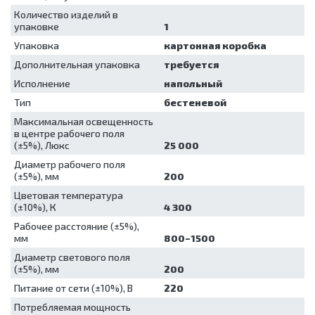
отходов
Количество изделий в
упаковке
1
Шкафы для
хранения
Упаковка
картонная коробка
стерильных
Дополнительная упаковка
требуется
эндоскопов
Шкафы
Исполнение
напольный
сушильные
Тип
бестеневой
Максимальная освещенность
в центре рабочего поля
(±5%), Люкс
25 000
Диаметр рабочего поля
(±5%), мм
200
Цветовая температура
(±10%), К
4 300
Рабочее расстояние (±5%),
мм
800–1500
Диаметр светового поля
(±5%), мм
200
Питание от сети (±10%), В
220
Потребляемая мощность