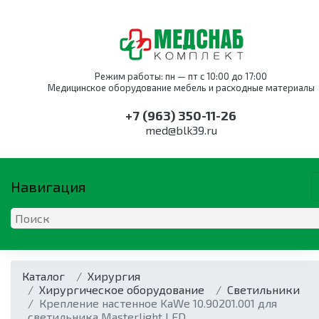
Режим работы: пн — пт с 10:00 до 17:00
Медицинское оборудование мебель и расходные материалы
+7 (963) 350-11-26
med@blk39.ru
Навигация
ОБОРУДОВАНИЕ
КАТАЛОГ ПО НАПРАВЛЕНИ
МЕБЕЛЬ
Каталог
Оборудование для
Акушерство и
Оснащение
Хирургия
Дыхательная
Анестезиология и
Мебель для
акушерства и
гинекология
службы крови
Хирургическое оборудование
техника
реанимация
акушерства и
Светильники
гинекологии
Оборудование для
Крепление настенное KaWe 10.90201.001 для
Дыхательная
гинекологии
Кресла для забора
Аппараты
акушерства и
светильника Masterlight LED
техника
Коагуляторы
крови
наркозные
Кресла