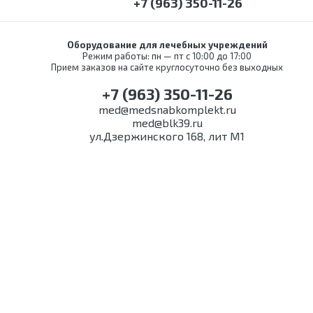
сушильные
+7 (963) 350-11-26
Упаковочные
машины
Установки для
обеззараживания
Оборудование для лечебных учреждений
Режим работы: пн — пт с 10:00 до 17:00
медицинских
Прием заказов на сайте круглосуточно без выходных
отходов
Шкафы для
+7 (963) 350-11-26
хранения
med@medsnabkomplekt.ru
стерильных
med@blk39.ru
эндоскопов
ул.Дзержинского 168, лит М1
Шкафы
сушильные