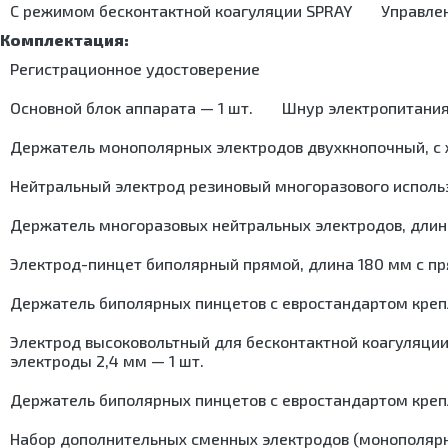
Матрасы для пеленальных столиков
С режимом беcконтактной коагуляции SPRAY
Управлен
Оборудование для рентгенологии (негатоскопы)
Линзы офтальмологические
Столики для детских весов
Оптические приборы
Развернуть >
Монобиноскопы
Столики пеленальные
Дополнительные принадлежности
Наборы пробных линз
Регистрационное удостоверение
Лупы налобные
Оправы пробные
Развернуть >
Лупы ручные
Основной блок аппарата — 1 шт.
Шнур электропитания 
Офтальмоскопы
Функциональная диагностика
Очки-лупы
Анализаторы поля зрения (периметры)
Оборудование для функциональной диагностики
Держатель монополярных электродов двухкнопочный, с х
Расходные материалы
Проекторы знаков
Денситометры костные
Фильтры дыхательные
Развернуть >
Динамометры
Нейтральный электрод резиновый многоразового использ
Развернуть >
Мониторы фетальные
Пульсоксиметры
Держатель многоразовых нейтральных электродов, длина 
Служба крови
Калиперы и рулетки электронные
Оснащение службы крови
Электрод-пинцет биполярный прямой, длина 180 мм с п
Пикфлоуметры
Кресла для забора крови
Плантографы
Развернуть >
Столики для забора крови
Держатель биполярных пинцетов с евростандартом крепл
Спирографы
Счетчики лейкоцитарные
УЗИ аппараты и принадлежности
Холодильники для крови
Электрод высоковольтный для бесконтактной коагуляции
Холтеры и кардиорегистраторы
электроды 2,4 мм — 1 шт.
Центрифуги
Кресла Барани
Микроскопы
Суточные мониторы АД
Держатель биполярных пинцетов с евростандартом крепл
Холодильники лабораторные
Морозильники
Набор дополнительных сменных электродов (монополярных