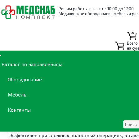
Режим работы: пн — пт с 10:00 до 17:00
Медицинское оборудование мебель и ра
Всего
Каталог
Хирургия
Хирургические приборы
Коагулято
на су
Каталог по направлениям
Электрокоагулятор ЭХВЧ-40
Оборудование
Электрокоагулятор ЭХВЧ-400-ск Никор (с расширенны
Мебель
коагуляции биологических тканей токами высокой ча
Контакты
Применяется в общей хирургии, абдоминальной хирург
Аппарат предназначен для выполнения широкого спек
Эффективен при сложных полостных операциях, а так