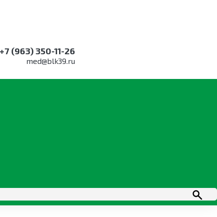
+7 (963) 350-11-26
med@blk39.ru
к Никор (для общей хирургии, расширенный)
ргии, расширенный)
 высокой мощности, предназначен для резания и
хирургических вмешательствах
, травматологии, пластической хирургии