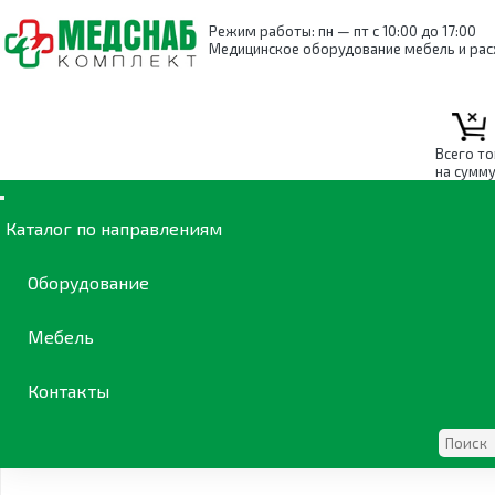
Режим работы: пн — пт с 10:00 до 17:00
Медицинское оборудование мебель и ра
Всего т
Жгуты кровоостанавливаю
на сумм
Каталог по направлениям
Каталог
/
Скорая помощь
/
Оборудование для скорой 
Оборудование
Мебель
Контакты