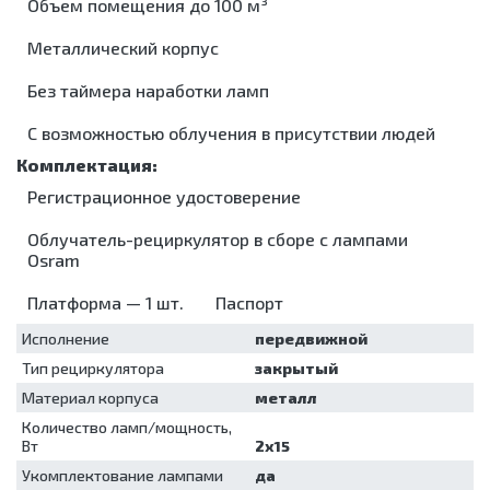
Центрифуги
Объем помещения до 100 м³
УЗИ
аппараты
хранения
и
Рециркуляторы
моюще-
Микроскопы
аппараты и
стерильных
дезинфекция
дезинфицирующие
Насосы
Металлический корпус
принадлежности
Холодильники
инструментов
помещений
шприцевые
Мойки для
лабораторные
Холтеры и
Кипятильники
Лампы
эндоскопов
Жгуты
Без таймера наработки ламп
кардиорегистраторы
Морозильники
дезинфекционные
бактерицидные
кровоостанавливающие
Стерилизаторы
Кресла
Контейнеры
Облучатели
С возможностью облучения в присутствии людей
Ларингоскопы
Ультразвуковые
Барани
для
бактерицидные
ванны/
Отсасыватели
Суточные
дезинфекции
Аппараты
мойки
Термоконтейнеры
мониторы
Коробки
для
Регистрационное удостоверение
Упаковочные
АД
Электрокардиографы
стерилизационные
аэрозольной
машины
дезинфекции
Облучатель-рециркулятор в сборе с лампами
Машины
Установки
Osram
моюще-
для
дезинфицирующие
обеззараживания
Платформа — 1 шт.
Паспорт
Мойки для
медицинских
эндоскопов
отходов
Исполнение
передвижной
Стерилизаторы
Шкафы для
Тип рециркулятора
закрытый
хранения
Ультразвуковые
стерильных
ванны/
Материал корпуса
металл
эндоскопов
мойки
Количество ламп/мощность,
Шкафы
Упаковочные
Вт
2х15
сушильные
машины
Укомплектование лампами
да
Установки