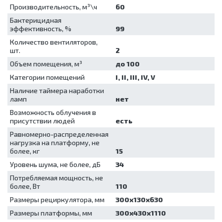
для
Производительность, м³\ч
60
обеззараживания
Бактерицидная
медицинских
эффективность, %
99
отходов
Количество вентиляторов,
Шкафы для
шт.
2
хранения
Объем помещения, м³
до 100
стерильных
эндоскопов
Категории помещений
I, II, III, IV, V
Шкафы
Наличие таймера наработки
сушильные
ламп
нет
Возможность облучения в
присутствии людей
есть
Равномерно-распределенная
нагрузка на платформу, не
более, кг
15
Уровень шума, не более, дБ
34
Потребляемая мощность, не
более, Вт
110
Размеры рециркулятора, мм
300х130х630
Размеры платформы, мм
300х430х1110