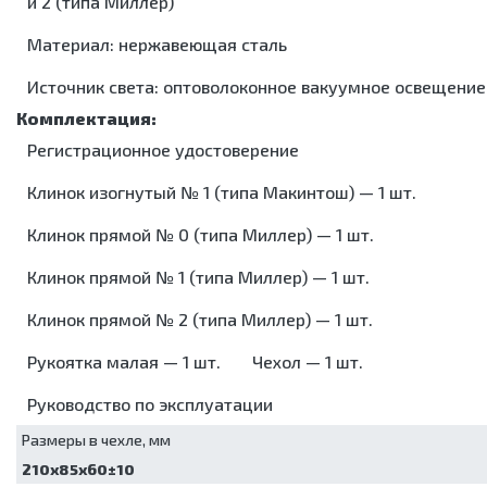
сушильные
и 2 (типа Миллер)
Упаковочные
машины
Материал: нержавеющая сталь
Установки для
обеззараживания
Источник света: оптоволоконное вакуумное освещение
медицинских
отходов
Шкафы для
Регистрационное удостоверение
хранения
стерильных
Клинок изогнутый № 1 (типа Макинтош) — 1 шт.
эндоскопов
Шкафы
Клинок прямой № 0 (типа Миллер) — 1 шт.
сушильные
Клинок прямой № 1 (типа Миллер) — 1 шт.
Клинок прямой № 2 (типа Миллер) — 1 шт.
Рукоятка малая — 1 шт.
Чехол — 1 шт.
Руководство по эксплуатации
Размеры в чехле, мм
210х85х60±10