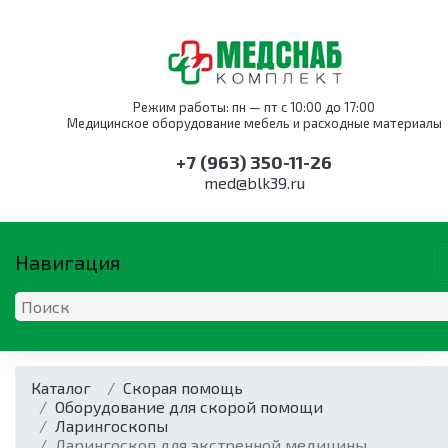
Режим работы: пн — пт с 10:00 до 17:00
Медицинское оборудование мебель и расходные материалы
+7 (963) 350-11-26
med@blk39.ru
Навигация
ОБОРУДОВАНИЕ
КАТАЛОГ ПО НАПРАВЛЕНИ
МЕБЕЛЬ
Каталог
Оборудование для
Акушерство и
Оснащение
Скорая помощь
Дыхательная
Анестезиология и
Мебель для
акушерства и
гинекология
службы крови
Оборудование для скорой помощи
техника
реанимация
акушерства и
гинекологии
Оборудование для
Ларингоскопы
Дыхательная
гинекологии
Кресла для забора
Аппараты
акушерства и
Ларингоскоп для экстренной медицины
техника
Коагуляторы
крови
наркозные
Кресла