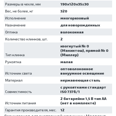
для
Размеры в чехле, мм
190х120х35±30
обеззараживания
Вес, не более, кг
320
медицинских
Исполнение
отходов
многоразовый
Шкафы для
Назначение
для новорожденных
хранения
Оптика
волоконная
стерильных
эндоскопов
Количество клинков, шт.
2
Шкафы
изогнутый № 0
сушильные
(Maкинтош), прямой № 0
Тип клинка
(Миллер)
Рукоятка
малая
оптоволоконное
Источник света
вакуумное освещение
Материал
нержавеющая сталь
с рукоятками стандарт
Совместимость
ISO 7376/1
2 батарейки 1,5 В тип АА
Источник питания
(нет в комплекте)
Гарантия производителя, мес.
12
Ларингоскоп для экстренной медицины Медплант