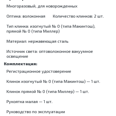
Центрифуги
УЗИ
аппараты
хранения
и
Рециркуляторы
моюще-
Многоразовый, для новорожденных
Микроскопы
аппараты и
стерильных
дезинфекция
дезинфицирующие
Насосы
принадлежности
Холодильники
инструментов
помещений
шприцевые
Мойки для
Оптика: волоконная
Количество клинков: 2 шт.
лабораторные
Холтеры и
Кипятильники
Лампы
эндоскопов
Жгуты
кардиорегистраторы
Морозильники
дезинфекционные
бактерицидные
кровоостанавливающие
Тип клинка: изогнутый № 0 (типа Maкинтош),
Стерилизаторы
Кресла
Контейнеры
Облучатели
прямой № 0 (типа Миллер)
Ларингоскопы
Ультразвуковые
Барани
для
бактерицидные
ванны/
Отсасыватели
Суточные
дезинфекции
Материал: нержавеющая сталь
Аппараты
мойки
Термоконтейнеры
мониторы
Коробки
для
Упаковочные
АД
Электрокардиографы
стерилизационные
Источник света: оптоволоконное вакуумное
аэрозольной
машины
освещение
дезинфекции
Машины
Установки
моюще-
для
дезинфицирующие
обеззараживания
Регистрационное удостоверение
Мойки для
медицинских
эндоскопов
отходов
Клинок изогнутый № 0 (типа Макинтош) — 1 шт.
Стерилизаторы
Шкафы для
хранения
Ультразвуковые
Клинок прямой № 0 (типа Миллер) — 1 шт.
стерильных
ванны/
эндоскопов
мойки
Рукоятка малая — 1 шт.
Шкафы
Упаковочные
сушильные
машины
Руководство по эксплуатации
Установки