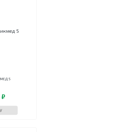
МЕД 5
 ₽
У