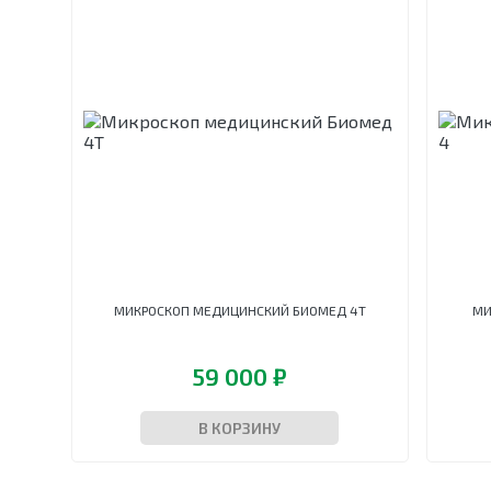
Ларингоскопы
Упаковочные машины
Отсасыватели
Установки для обеззараживания
Термоконтейнеры
медицинских отходов
Электрокардиографы
Шкафы для хранения стерильных
эндоскопов
Шкафы сушильные
МИКРОСКОП МЕДИЦИНСКИЙ БИОМЕД 4Т
МИ
59 000 ₽
В КОРЗИНУ