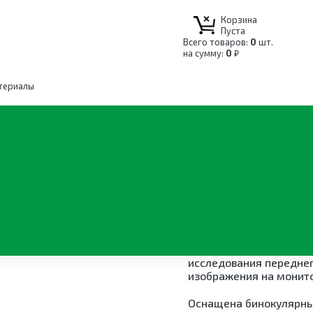
Корзина
Пуста
Всего товаров:
0
шт.
на сумму:
0
₽
териалы
е оборудование для офтальмологии
Лампы щелевые
м и видеоадаптером
Лампа щелев
тонометром 
Лампа щелевая ЗОМЗ S
предназначена для ви
исследования переднег
изображения на монит
ВЛЕНИЯМ
Оснащена бинокулярны