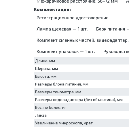
Межзрачковое расстояние: 56–72 мм
А
Уп
Морозильники
де
Кресла Барани
Ус
Мо
Суточные мониторы АД
об
Регистрационное удостоверение
Ст
ме
Ул
Шк
Лампа щелевая — 1 шт.
Блок питания —
мо
ст
Уп
Шк
Комплект сменных частей: видеоадаптер, 
Ус
об
Комплект упаковок — 1 шт.
Руководств
ме
Шк
Длина, мм
ст
Ширина, мм
Шк
Высота, мм
Размеры блока питания, мм
Размеры тонометра, мм
Размеры видеоадаптера (без объектива), мм
Вес, не более, кг
Линза
Увеличение микроскопа, крат