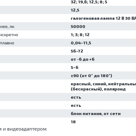
32; 19,6; 12,5; 8; 5
12,5
галогеновая лампа 12 В 30 В
нее, лк
50000
дискретно
1; 3; 8; 12
 плавно
0,04–11,5
56–72
от -6 до +6
5–6
±90 (от 0° до 180°)
красный, синий, нейтральны
(бескрасный), поляроид
есть
есть
блок питания, от сети
18
м и видеоадаптером