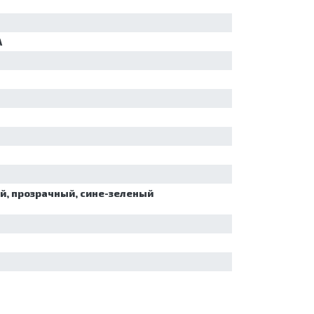
А
й, прозрачный, сине-зеленый