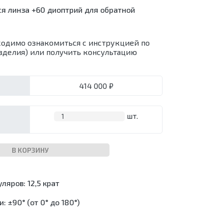
ся линза +60 диоптрий для обратной
и)
кие
ая
й
пия
одимо ознакомиться с инструкцией по
зделия) или получить консультацию
я
я
дные
и)
бу
414 000 ₽
пия
шт.
В КОРЗИНУ
ляров: 12,5 крат
: ±90° (от 0° до 180°)