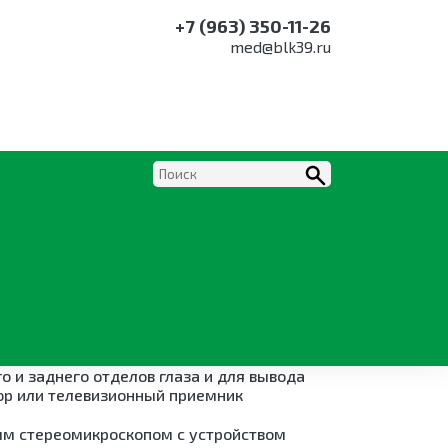
+7 (963) 350-11-26
med@blk39.ru
ая ЗОМЗ SL-P-03 с
и видеоадаптером
L-P-03 с тонометром и видеоадаптером
зуального биомикроскопического
о и заднего отделов глаза и для вывода
ор или телевизионный приемник
м стереомикроскопом с устройством