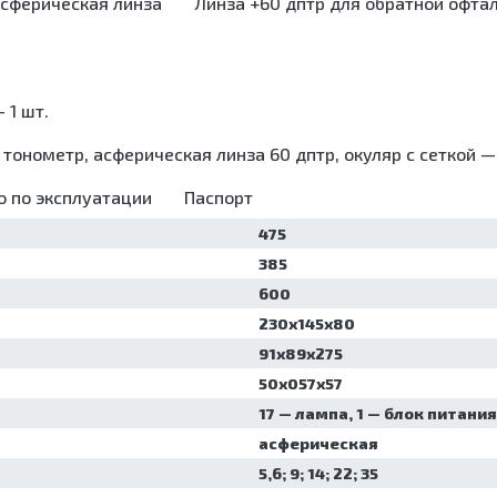
сферическая линза
Линза +60 дптр для обратной офта
аковочные машины
зинфицирующие
тановки для
йки для эндоскопов
еззараживания
ерилизаторы
дицинских отходов
ьтразвуковые ванны/
афы для хранения
 1 шт.
йки
ерильных эндоскопов
аковочные машины
афы сушильные
тонометр, асферическая линза 60 дптр, окуляр с сеткой — 
тановки для
еззараживания
о по эксплуатации
Паспорт
дицинских отходов
афы для хранения
475
ерильных эндоскопов
385
афы сушильные
600
230х145х80
91х89х275
50х057х57
17 — лампа, 1 — блок питани
асферическая
5,6; 9; 14; 22; 35