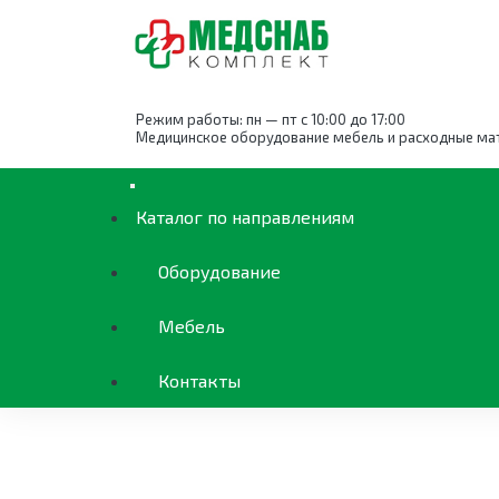
Режим работы: пн — пт с 10:00 до 17:00
Медицинское оборудование мебель и расходные ма
Каталог
Офтальмология
Диагностическо
Лампа щелевая ЗОМЗ SL-P-03 с тонометро
Каталог по направлениям
Оборудование
Мебель
Контакты
ОБОРУДОВАНИЕ
КАТАЛОГ ПО НАПРА
МЕБЕЛЬ