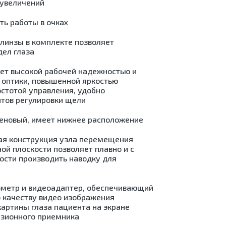
 увеличений
ений
ь работы в очках
е
линзы в комплекте позволяет
дел глаза
ет высокой рабочей надежностью и
пии
 оптики, повышенной яркостью
ии
стотой управления, удобно
тов регулировки щели
и)
ых
геновый, имеет нижнее расположение
ов
ая конструкция узла перемещения
ой плоскости позволяет плавно и с
ости производить наводку для
я
дные
й
ометр и видеоадаптер, обеспечивающий
е
 качеству видео изображения
артины глаза пациента на экране
ры)
изионного приемника