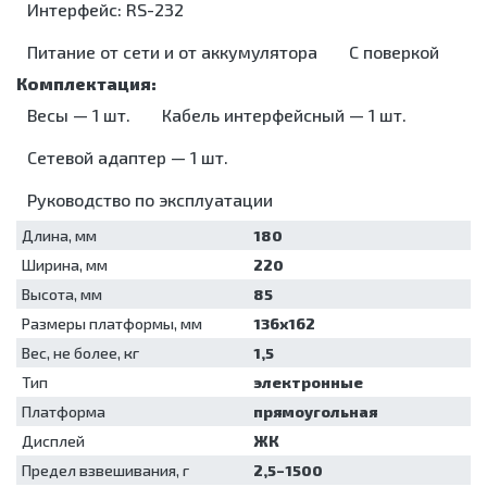
Аппараты
мойки
Морозильники
Интерфейс: RS-232
Термоконтейнеры
мониторы
Коробки
для
Упаковочные
АД
Электрокардиографы
стерилизационные
аэрозольной
машины
Питание от сети и от аккумулятора
С поверкой
дезинфекции
Машины
Установки
моюще-
для
дезинфицирующие
Весы — 1 шт.
Кабель интерфейсный — 1 шт.
обеззараживания
Мойки для
медицинских
эндоскопов
отходов
Сетевой адаптер — 1 шт.
Стерилизаторы
Шкафы для
Руководство по эксплуатации
хранения
Ультразвуковые
стерильных
ванны/
Длина, мм
180
эндоскопов
мойки
Ширина, мм
Шкафы
220
Упаковочные
сушильные
машины
Высота, мм
85
Установки
Размеры платформы, мм
136x162
для
обеззараживания
Вес, не более, кг
1,5
медицинских
Тип
электронные
отходов
Платформа
прямоугольная
Шкафы для
хранения
Дисплей
ЖК
стерильных
Предел взвешивания, г
2,5–1500
эндоскопов