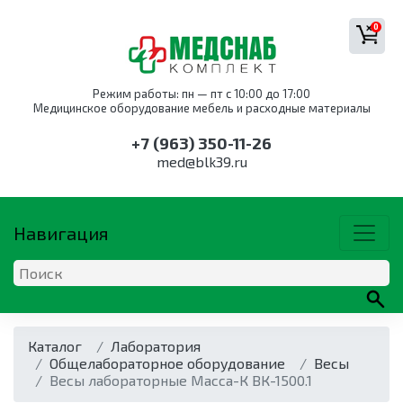
0
Режим работы: пн — пт с 10:00 до 17:00
Медицинское оборудование мебель и расходные материалы
+7 (963) 350-11-26
med@blk39.ru
Навигация
ОБОРУДОВАНИЕ
КАТАЛОГ ПО
МЕБЕЛЬ
НАПРАВЛЕНИЯМ
Каталог
Оборудование
Оснащение
Лаборатория
Дыхательная
Мебель для
для
службы
Общелабораторное оборудование
техника
акушерства
Весы
Акушерство
Анестезиология
акушерства
крови
Весы лабораторные Масса-К ВК-1500.1
и
Аппараты
и
и
и
гинекологии
Кресла для
наркозные