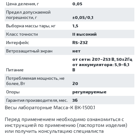
Цена деления, г
0,05
Шкафы
сушильные
Предел допускаемой
погрешности, г
±0,05/0,1
Выборка массы тары, кг
1,5
Класс точности
II высокий
Интерфейс
RS-232
Ветрозащитный экран
нет
от сети: 207–253 В, 50±2Гц
от аккумулятора: 5,9–6,1
Питание
В
Потребляемая мощность, не
более, Вт
20
Опоры
регулируемые
Гарантия производителя, мес.
36
Весы лабораторные Масса-К ВК-1500.1
Перед применением необходимо ознакомиться с
инструкцией по применению (паспортом изделия)
или получить консультацию специалиста