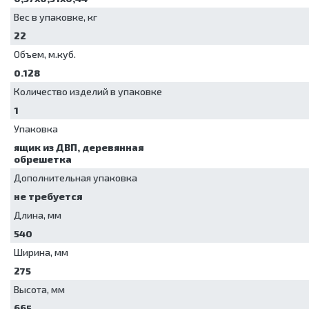
сушильные
Упаковочные
машины
Вес в упаковке, кг
Установки для
22
обеззараживания
Объем, м.куб.
медицинских
отходов
0.128
Шкафы для
Количество изделий в упаковке
хранения
1
стерильных
эндоскопов
Упаковка
Шкафы
ящик из ДВП, деревянная
сушильные
обрешетка
Дополнительная упаковка
не требуется
Длина, мм
540
Ширина, мм
275
Высота, мм
665