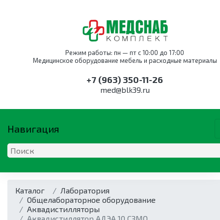
Режим работы: пн — пт с 10:00 до 17:00
Медицинское оборудование мебель и расходные материалы
+7 (963) 350-11-26
med@blk39.ru
Навигация
ОБОРУДОВАНИЕ
КАТАЛОГ ПО НАПРАВЛЕНИ
МЕБЕЛЬ
Каталог
Оборудование для
Акушерство и
Оснащение
Лаборатория
Дыхательная
Анестезиология и
Мебель для
акушерства и
гинекология
службы крови
Общелабораторное оборудование
техника
реанимация
акушерства и
гинекологии
Оборудование для
Аквадистилляторы
Дыхательная
гинекологии
Кресла для забора
Аппараты
акушерства и
Аквадистиллятор АДЭА 10 СЗМО
техника
Коагуляторы
крови
наркозные
Кресла