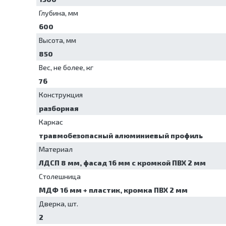
Ларингоскопы
Упаковочные машины
Отсасыватели
Глубина, мм
Установки для обеззараживания
Термоконтейнеры
600
медицинских отходов
Электрокардиографы
Шкафы для хранения стерильных
Высота, мм
эндоскопов
850
Шкафы сушильные
Вес, не более, кг
76
Конструкция
разборная
Каркас
травмобезопасный алюминиевый профиль
Материал
ЛДСП 8 мм, фасад 16 мм с кромкой ПВХ 2 мм
Столешница
МДФ 16 мм + пластик, кромка ПВХ 2 мм
Дверка, шт.
2