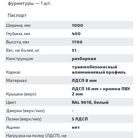
Центрифуги
УЗИ
фурнитуры — 1 шт.
аппараты
хранения
и
Рециркуляторы
моюще-
Микроскопы
аппараты и
стерильных
дезинфекция
дезинфицирующие
Насосы
принадлежности
Холодильники
Паспорт
инструментов
помещений
шприцевые
Мойки для
лабораторные
Холтеры и
Кипятильники
Лампы
эндоскопов
Жгуты
Ширина, мм
1000
кардиорегистраторы
Морозильники
дезинфекционные
бактерицидные
кровоостанавливающие
Стерилизаторы
Кресла
Глубина, мм
400
Контейнеры
Облучатели
Ларингоскопы
Ультразвуковые
Барани
Высота, мм
для
1700
бактерицидные
ванны/
Отсасыватели
Суточные
дезинфекции
Аппараты
мойки
Вес, не более, кг
51
Термоконтейнеры
мониторы
Коробки
для
Упаковочные
АД
Электрокардиографы
Конструкция
разборная
стерилизационные
аэрозольной
машины
дезинфекции
травмобезопасный
Машины
Установки
Каркас
алюминиевый профиль
моюще-
для
дезинфицирующие
Материал
обеззараживания
ЛДСП 8 мм
Мойки для
медицинских
ЛДСП 16 мм + кромка ПВХ
эндоскопов
отходов
Крышка (верх)
2 мм
Стерилизаторы
Шкафы для
Цвет
RAL 9016, белый
хранения
Ультразвуковые
Дверки (верх/низ)
стерильных
-
ванны/
эндоскопов
мойки
Полки (верх/низ)
5 ЛДСП
Шкафы
Упаковочные
Ящики
нет
сушильные
машины
Нагрузка на полку (ЛДСП), не
Установки