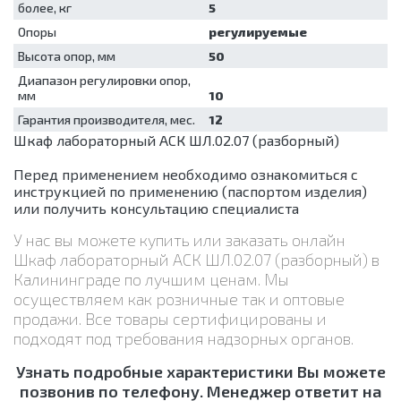
более, кг
5
для
обеззараживания
Опоры
регулируемые
медицинских
Высота опор, мм
50
отходов
Диапазон регулировки опор,
Шкафы для
мм
10
хранения
стерильных
Гарантия производителя, мес.
12
эндоскопов
Шкаф лабораторный АСК ШЛ.02.07 (разборный)
Шкафы
сушильные
Перед применением необходимо ознакомиться с
инструкцией по применению (паспортом изделия)
или получить консультацию специалиста
У нас вы можете купить или заказать онлайн
Шкаф лабораторный АСК ШЛ.02.07 (разборный) в
Калининграде по лучшим ценам. Мы
осуществляем как розничные так и оптовые
продажи. Все товары сертифицированы и
подходят под требования надзорных органов.
Узнать подробные характеристики Вы можете
позвонив по телефону. Менеджер ответит на