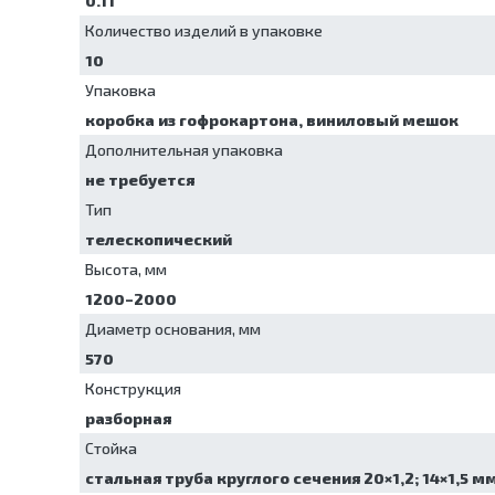
0.11
Ларингоскопы
Упаковочные машины
Отсасыватели
Количество изделий в упаковке
Установки для обеззараживания
Термоконтейнеры
10
медицинских отходов
Электрокардиографы
Шкафы для хранения стерильных
Упаковка
эндоскопов
коробка из гофрокартона, виниловый мешок
Шкафы сушильные
Дополнительная упаковка
не требуется
Тип
телескопический
Высота, мм
1200–2000
Диаметр основания, мм
570
Конструкция
разборная
Стойка
стальная труба круглого сечения 20×1,2; 14×1,5 м