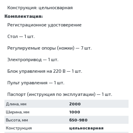
Центрифуги
УЗИ
аппараты
хранения
и
Рециркуляторы
моюще-
Микроскопы
Конструкция: цельносварная
аппараты и
стерильных
дезинфекция
дезинфицирующие
Насосы
принадлежности
Холодильники
инструментов
помещений
шприцевые
Мойки для
лабораторные
Холтеры и
Кипятильники
Лампы
эндоскопов
Жгуты
Регистрационное удостоверение
кардиорегистраторы
Морозильники
дезинфекционные
бактерицидные
кровоостанавливающие
Стерилизаторы
Кресла
Контейнеры
Облучатели
Стол — 1 шт.
Ларингоскопы
Ультразвуковые
Барани
для
бактерицидные
ванны/
Отсасыватели
Суточные
дезинфекции
Аппараты
Регулируемые опоры (ножки) — 7 шт.
мойки
Термоконтейнеры
мониторы
Коробки
для
Упаковочные
АД
Электрокардиографы
стерилизационные
аэрозольной
Электропривод — 1 шт.
машины
дезинфекции
Машины
Установки
моюще-
Блок управления на 220 В — 1 шт.
для
дезинфицирующие
обеззараживания
Пульт управления — 1 шт.
Мойки для
медицинских
эндоскопов
отходов
Паспорт (инструкция по эксплуатации) — 1 шт.
Стерилизаторы
Шкафы для
хранения
Ультразвуковые
Длина, мм
2000
стерильных
ванны/
Ширина, мм
1000
эндоскопов
мойки
Шкафы
Упаковочные
Высота, мм
650-980
сушильные
машины
Конструкция
цельносварная
Установки