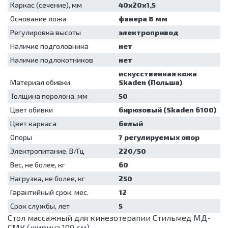
Каркас (сечение), мм
40х20х1,5
для
обеззараживания
Основание ложа
фанера 8 мм
медицинских
Регулировка высоты
электропривод
отходов
Наличие подголовника
нет
Шкафы для
хранения
Наличие подлокотников
нет
стерильных
искусственная кожа
эндоскопов
Материал обивки
Skaden (Польша)
Шкафы
Толщина поролона, мм
50
сушильные
Цвет обивки
бирюзовый (Skaden 6100)
Цвет каркаса
белый
Опоры
7 регулируемых опор
Электропитание, В/Гц
220/50
Вес, не более, кг
60
Нагрузка, не более, кг
250
Гарантийный срок, мес.
12
Срок службы, лет
5
Стол массажный для кинезотерапии Стильмед МД-
СМК (ширина 100 см)