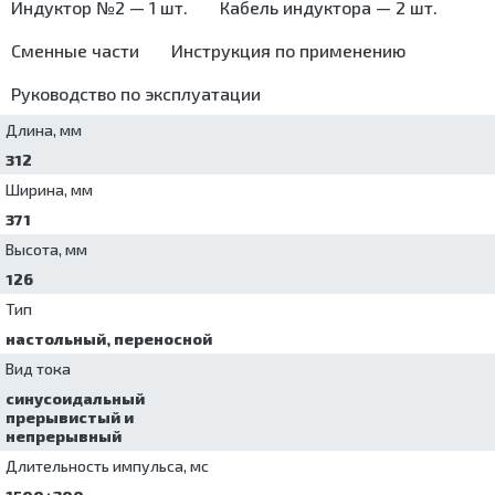
Индуктор №2 — 1 шт.
Кабель индуктора — 2 шт.
стерильных
эндоскопов
Сменные части
Инструкция по применению
Шкафы
сушильные
Руководство по эксплуатации
Длина, мм
312
Ширина, мм
371
Высота, мм
126
Тип
настольный, переносной
Вид тока
синусоидальный
прерывистый и
непрерывный
Длительность импульса, мс