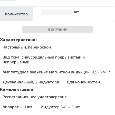
Холтеры и
дезинфекционные
Облучатели
кровоостанавливающие
лабораторные
Ультразвуковые
кардиорегистраторы
Контейнеры
бактерицидные
Ларингоскопы
ванны/мойки
Морозильники
Кресла Барани
шт.
Количество:
для
Аппараты для
Отсасыватели
Упаковочные
Суточные
дезинфекции
аэрозольной
машины
Термоконтейнеры
мониторы АД
Коробки
дезинфекции
Установки для
Электрокардиографы
стерилизационные
В КОРЗИНУ
обеззараживания
Машины
медицинских
моюще-
отходов
дезинфицирующие
Шкафы для
Настольный, переносной
Мойки для
хранения
эндоскопов
стерильных
Вид тока: синусоидальный прерывистый и
Стерилизаторы
эндоскопов
непрерывный
Ультразвуковые
Шкафы
ванны/мойки
Амплитудное значение магнитной индукции: 0,5–5 мТл
сушильные
Упаковочные
Двухканальный, 2 индуктора
машины
Для конечностей
Установки для
обеззараживания
Регистрационное удостоверение
медицинских
отходов
Аппарат — 1 шт.
Индуктор №1 — 1 шт.
Шкафы для
хранения