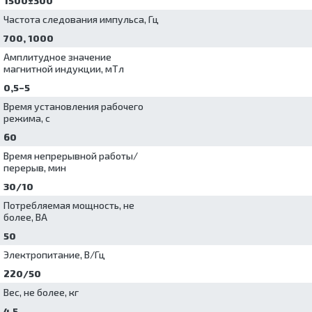
1500±300
Частота следования импульса, Гц
700, 1000
Амплитудное значение
магнитной индукции, мТл
0,5–5
Время установления рабочего
режима, с
60
Время непрерывной работы/
перерыв, мин
30/10
Потребляемая мощность, не
более, ВА
50
Электропитание, В/Гц
220/50
Вес, не более, кг
4,5