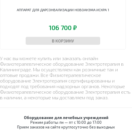
Холтеры и
дезинфекционные
Облучатели
кровоостанавливающие
лабораторные
Ультразвуковые
кардиорегистраторы
Контейнеры
АППАРАТ ДЛЯ ДАРСОНВАЛИЗАЦИИ НОВОАНЭМА ИСКРА 1
бактерицидные
Ларингоскопы
ванны/мойки
Морозильники
Кресла Барани
для
Аппараты для
Отсасыватели
Упаковочные
Суточные
дезинфекции
аэрозольной
машины
Термоконтейнеры
мониторы АД
106 700 ₽
Коробки
дезинфекции
Установки для
Электрокардиографы
стерилизационные
обеззараживания
Машины
В КОРЗИНУ
медицинских
моюще-
отходов
дезинфицирующие
Шкафы для
Мойки для
У нас вы можете купить или заказать онлайн
хранения
эндоскопов
Физиотерапевтическое оборудование Электротерапия в
стерильных
Калининграде. Мы осуществляем как розничные так и
Стерилизаторы
эндоскопов
оптовые продажи. Все Физиотерапевтическое
Ультразвуковые
Шкафы
оборудование Электротерапия сертифицированны и
ванны/мойки
сушильные
подходят под требования надзорных органов. Некоторые
Упаковочные
Физиотерапевтическое оборудование Электротерапия есть
машины
в наличии, а некоторые мы доставляем под заказ.
Установки для
обеззараживания
медицинских
отходов
Оборудование для лечебных учреждений
Режим работы: пн — пт с 10:00 до 17:00
Шкафы для
Прием заказов на сайте круглосуточно без выходных
хранения