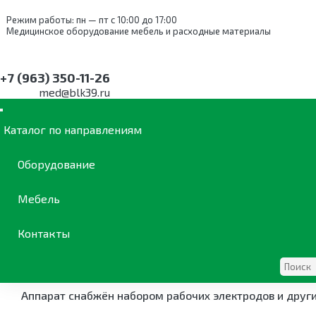
Режим работы: пн — пт с 10:00 до 17:00
Медицинское оборудование мебель и расходные материалы
+7 (963) 350-11-26
med@blk39.ru
Каталог
Физиотерапия и реабилитация
Физиотерапевт
Аппарат Поток-Бр для гальванизации и электрофореза
Каталог по направлениям
Оборудование
Аппарат Поток-Бр для галь
Мебель
Гальванизатор
«Поток-Бр»
предназначен для воздействия
лекарственного электрофореза. Применяется в физиотер
Отличительные особенности
Контакты
Наличие процедурного таймера, устанавливающего д
Аппарат снабжён набором рабочих электродов и друг
ОБОРУДОВАНИЕ
КАТАЛОГ ПО НАПРАВЛЕНИЯ
МЕБЕЛЬ