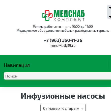
Режим работы: пн — пт с 10:00 до 17:00
Медицинское оборудование мебель и расходные материалы
+7 (963) 350-11-26
med@blk39.ru
Навигация
ОБОРУДОВАНИЕ
КАТАЛОГ ПО НАПРАВЛЕНИ
МЕБЕЛЬ
Инфузионные насосы
Оборудование для
Акушерство и
Оснащение
Дыхательная
Анестезиология и
Мебель для
акушерства и
гинекология
службы крови
техника
реанимация
акушерства и
гинекологии
Оборудование для
Дыхательная
гинекологии
Кресла для забора
Аппараты
От новых к старым
акушерства и
техника
Коагуляторы
крови
наркозные
Кресла