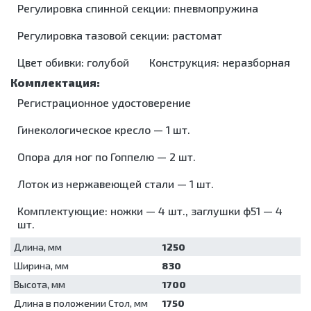
инструментов
помещений
шприцевые
Мойки для
лабораторные
Регулировка спинной секции: пневмопружина
Холтеры и
Кипятильники
Лампы
эндоскопов
Жгуты
кардиорегистраторы
Морозильники
дезинфекционные
бактерицидные
кровоостанавливающие
Стерилизаторы
Регулировка тазовой секции: растомат
Кресла
Контейнеры
Облучатели
Ларингоскопы
Ультразвуковые
Барани
для
бактерицидные
ванны/
Цвет обивки: голубой
Конструкция: неразборная
Отсасыватели
Суточные
дезинфекции
Аппараты
мойки
Термоконтейнеры
мониторы
Коробки
для
Упаковочные
АД
Электрокардиографы
стерилизационные
аэрозольной
Регистрационное удостоверение
машины
дезинфекции
Машины
Установки
моюще-
Гинекологическое кресло — 1 шт.
для
дезинфицирующие
обеззараживания
Опора для ног по Гоппелю — 2 шт.
Мойки для
медицинских
эндоскопов
отходов
Лоток из нержавеющей стали — 1 шт.
Стерилизаторы
Шкафы для
хранения
Ультразвуковые
Комплектующие: ножки — 4 шт., заглушки ф51 — 4
стерильных
ванны/
шт.
эндоскопов
мойки
Шкафы
Упаковочные
Длина, мм
1250
сушильные
машины
Ширина, мм
830
Установки
для
Высота, мм
1700
обеззараживания
Длина в положении Стол, мм
1750
медицинских