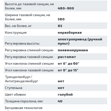
Высота до тазовой секции, не
отходов
более, мм
480–900
Шкафы для
хранения
Ширина тазовой секции, не
более, мм
стерильных
580
эндоскопов
Вес, не более, кг
85
Шкафы
Конструкция
неразборная
сушильные
электропривод (ручной
Регулировка высоты
пульт)
Регулировка спинной секции
пневмопружина
Регулировка тазовой секции
растомат
Угол наклона спинной секции
от 0° до 60°
Угол наклона тазовой секции
от 0° до 15°
Тренделенбург/
Антитренделенбург
нет
Ступенька
нет
Цвет обивки
голубой
Толщина поролона, мм
40
Бесшовная технология