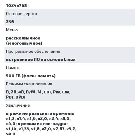
1024х768
Оттенки серого
256
Меню
русскоязычное
(многоязычное)
Программное обеспечение
встроенное ПО на основе Linux
Память
500 ГБ (флеш-память)
Режимы сканирования
В, 2В, 4В, В/М, М, CDI, PW, CW,
PDI, DPDI
Увеличение
в режиме реального времени:
х1,2, х1,4, х1,6, х2,0, х2,4, х3,0,
х4,0; в режиме стоп-кадра:
х1,14, х1,33, х1,6, х2,0, х2,67, х3,2,
х4,0