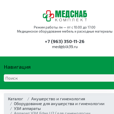
Режим работы: пн — пт с 10:00 до 17:00
Медицинское оборудование мебель и расходные материалы
+7 (963) 350-11-26
med@blk39.ru
Навигация
ОБОРУДОВАНИЕ
КАТАЛОГ ПО НАПРАВЛЕНИ
МЕБЕЛЬ
Каталог
Оборудование для
Акушерство и
Оснащение
Акушерство и гинекология
Дыхательная
Анестезиология и
Мебель для
акушерства и
гинекология
службы крови
Оборудование для акушерства и гинекологии
техника
реанимация
акушерства и
гинекологии
Оборудование для
УЗИ аппараты
Дыхательная
гинекологии
Кресла для забора
Аппараты
акушерства и
Аппарат УЗИ Edan U2 (для гинекологии,
техника
Коагуляторы
крови
наркозные
Кресла