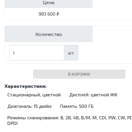
сушильные
Упаковочные
Цена:
машины
Установки для
983 600 ₽
обеззараживания
медицинских
отходов
Количество:
Шкафы для
хранения
стерильных
шт.
эндоскопов
Шкафы
сушильные
В КОРЗИНУ
Стационарный, цветной
Дисплей: цветной ЖК
Диагональ: 15 дюйм
Память: 500 ГБ
Режимы сканирования: В, 2В, 4В, В/М, М, CDI, PW, CW, PD
DPDI